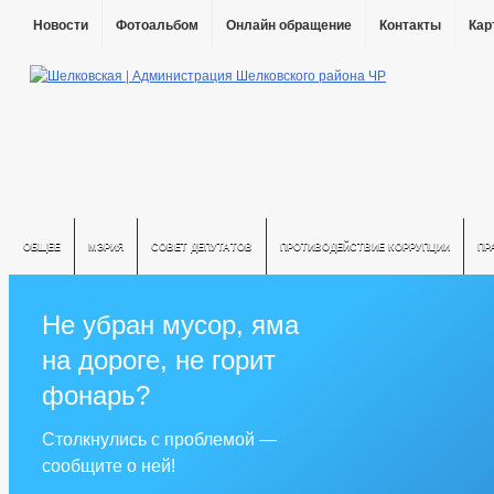
Новости
Фотоальбом
Онлайн обращение
Контакты
Кар
ОБЩЕЕ
МЭРИЯ
СОВЕТ ДЕПУТАТОВ
ПРОТИВОДЕЙСТВИЕ КОРРУПЦИИ
ПР
Не убран мусор, яма
на дороге, не горит
фонарь?
Столкнулись с проблемой —
сообщите о ней!