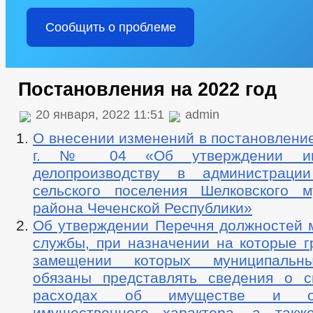
Сообщить о проблеме
Постановления на 2022 год
20 января, 2022 11:51
admin
О внесении изменений в постановление
г. № 04 «Об утверждении инс
делопроизводству в администрации
сельского поселения Шелковского м
района Чеченской Республики»
Об утверждении Перечня должностей 
службы, при назначении на которые г
замещении которых муниципальн
обязаны представлять сведения о с
расходах об имуществе и обя
имущественного характера, а такж