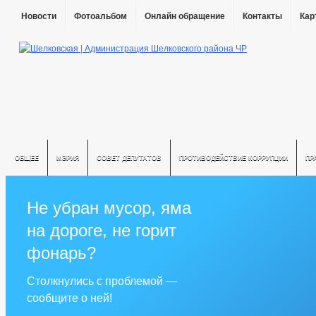
Новости
Фотоальбом
Онлайн обращение
Контакты
Кар
ОБЩЕЕ
МЭРИЯ
СОВЕТ ДЕПУТАТОВ
ПРОТИВОДЕЙСТВИЕ КОРРУПЦИИ
ПР
Не убран мусор, яма
на дороге, не горит
фонарь?
Столкнулись с проблемой —
сообщите о ней!