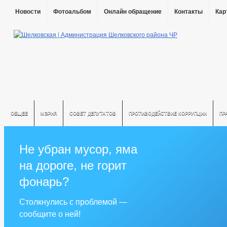
Новости
Фотоальбом
Онлайн обращение
Контакты
Кар
ОБЩЕЕ
МЭРИЯ
СОВЕТ ДЕПУТАТОВ
ПРОТИВОДЕЙСТВИЕ КОРРУПЦИИ
ПР
Не убран мусор, яма
на дороге, не горит
фонарь?
Столкнулись с проблемой —
сообщите о ней!