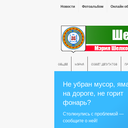
Новости
Фотоальбом
Онлайн о
ОБЩЕЕ
МЭРИЯ
СОВЕТ ДЕПУТАТОВ
П
Не убран мусор, ям
на дороге, не горит
фонарь?
Столкнулись с проблемой —
сообщите о ней!