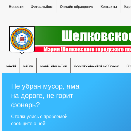
Новости
Фотоальбом
Онлайн обращение
Контакты
Кар
ОБЩЕЕ
МЭРИЯ
СОВЕТ ДЕПУТАТОВ
ПРОТИВОДЕЙСТВИЕ КОРРУПЦИИ
ПР
Не убран мусор, яма
на дороге, не горит
фонарь?
Столкнулись с проблемой —
сообщите о ней!