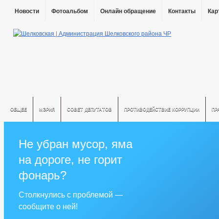
Новости
Фотоальбом
Онлайн обращение
Контакты
Кар
ОБЩЕЕ
МЭРИЯ
СОВЕТ ДЕПУТАТОВ
ПРОТИВОДЕЙСТВИЕ КОРРУПЦИИ
ПР
Не убран мусор, яма
на дороге, не горит
фонарь?
Столкнулись с проблемой —
сообщите о ней!