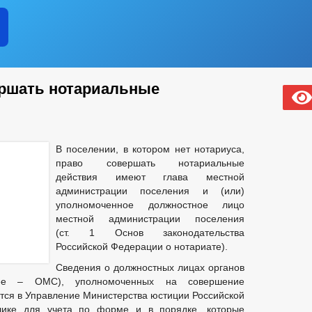
ПЛАНЫ И ОТЧЕТЫ РАБОТЫ МЭРИИ
НОСТИ ОМСУ, РАЗМЕЩАЕМОЙ В СЕТИ «ИНТЕРНЕТ»
ЛАВЫ ЧР ПОСТОЯННОГО ХАРАКТЕРА
Е
БЛАГОУСТРОЙСТВО
ГЕНЕРАЛЬНЫЙ ПЛАН
ершать нотариальные
ОНСТРУКЦИЙ
ПРАВИЛА ЗЕМЛЕПОЛЬЗОВАНИЯ И ЗАСТРОЙКИ
ТЕЛЬНОГО ПРОЕКТИРОВАНИЯ
_
И ФУНКЦИИ
СВЕДЕНИЯ О ЧИСЛЕННОСТИ МУНИЦИПАЛЬНЫХ СЛУЖ
ЧЕНИИ
ПОРЯДОК ПОСТУПЛЕНИЯ ГРАЖДАН НА МУНИЦИПАЛЬНУЮ
В поселении, в котором нет нотариуса,
НАЯ ИНФОРМАЦИЯ
право совершать нотариальные
МЕЩЕНИЕ ВАКАНТНЫХ ДОЛЖНОСТЕЙ МУНИЦИПАЛЬНОЙ СЛУЖБЫ
действия имеют глава местной
НОРМАТИВНО-ПРАВОВЫЕ АКТЫ
УСЛОВИЯ И РЕЗУЛЬТАТ
администрации поселения и (или)
УДА
СОСТАВ ПОСЕЛЕНИЯ
уполномоченное должностное лицо
СВЕДЕНИЯ О СМИ, УЧРЕЖДЕН
местной администрации поселения
И
(ст. 1 Основ законодательства
ЛИЧЕСТВО СУБЪЕКТОВ МАЛОГО И СРЕДНЕГО ПРЕДПРИНЕМАТЕЛЬСТВА
Российской Федерации о нотариате).
 БИЗНЕСА
СВЕДЕНИЯ О ЛЬГОТАХ, ОТСРОЧКАХ, РАССРОЧКАХ
Сведения о должностных лицах органов
ЧИ В АРЕНДУ
ИНФОРМАЦИОННЫЕ МАТЕРИАЛЫ
ИНДИВИД
лее – ОМС), уполномоченных на совершение
Т
ОБОРОТ ТОВАРОВ, РАБОТ И УСЛУГ
тся в Управление Министерства юстиции Российской
ОЯНИЕ СУБЪЕКТОВ
ЗАКУПКА ТОВАРОВ, РАБОТ И УСЛУГ
лике для учета по форме и в порядке, которые