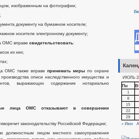
ицом, изображенным на фотографии;
ОЕКТЫ РЕШЕНИЙ
ПРОЕКТЫ 
ОЕКТЫ РЕШЕНИЙ О ВНЕСЕНИИ ИЗМЕНЕНИЙ В УСТАВ
;
ЛАМЕНТОВ
_
кумента документу на бумажном носителе;
ЗАТЕЛЬНЫЕ ТРЕБОВАНИЯ
АДМИНИСТРАТИВНЫЕ РЕГЛАМЕНТЫ
мажном носителе электронному документу;
ЕНИЯ
ПРОТЕСТЫ
ПОРЯДОК ОБЖАЛОВАНИЯ НПА
а ОМС вправе
свидетельствовать
:
исок из них;
БЮДЖЕТА
_
тах;
Кален
ЕНИЕ УСЛУГ ИНВАЛИДАМ
ПРОЕКТЫ АДМИНИСТРАТИВНЫХ РЕГ
ца ОМС также вправе
принимать меры
по охране
МУНИЦИПАЛЬНЫХ УСЛУГ
НОРМАТИВНО-ПРАВОВЫЕ АКТЫ
ИЮЛЬ 2
 производства описи наследственного имущества и
ЗАТЕЛЬНЫЕ ТРЕБОВАНИЯ, СОБЛЮДЕНИЕ КОТОРЫХ ОЦЕНИВАЕТСЯ ПРИ
тов, выражающих содержание нотариально
Пн
В
Е
ИНТЕРНЕТ ПРИЕМНАЯ
ГРАФИК ПРИЕМА ГРАЖДАН
1
8
Й ГРАЖДАН
ФОРМА ОБРАЩЕНИЙ И ЗАЯВЛЕНИЙ
ПОРЯДО
15
ОТРЕНИЯ ОБРАЩЕНИЙ
ные лица ОМС отказывают в совершении
22
29
« Июн
А
тиворечит законодательству Российской Федерации;
ю должностным лицом местного самоуправления