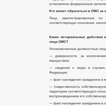
СОВЕТ ПО ПРЕДПРИНИМАТЕЛЬСТВУ
установлены федеральным органом
МЕСТНЫЕ НАЛОГИ
СТАТИСТИ
Кто может обратиться в ОМС за
КОМИССИИ
РАБОЧАЯ ГРУППА
Лица, зарегистрированные по
РАБОЧАЯ ГРУППА ПО ПРОФИЛАКТИ
соответствующих поселении, насел
КОМИССИЯ ПО СПИСАНИЮ ЗАДОЛЖЕ
ОБЩЕСТВЕННЫЙ СОВЕТ ПО РАССМО
ИНФОРМАЦИЯ О ЛИЦАХ, ПРОПАВШИХ
Какие нотариальные действия 
ЦЕЛЕВЫЕ ПРОГРАММЫ
ЗАКУП
лица ОМС?
РЕЕСТР МУНИЦИПАЛЬНОГО ИМУЩЕС
Уполномоченные должностные лиц
ДЕПУТАТЫ
СОВЕТ ДЕПУТАТОВ
— доверенности, за исключени
ГРАФИК ПРИЁМА 
имуществом;
СОЦИАЛЬНЫЙ ПРО
НПА
— сведения о лицах в случаях, 
ПРОТИВОДЕЙСТВИЕ КОРРУПЦИИ
Федерации;
МЕТОДИ
ФОРМЫ 
— факт нахождения гражданина в ж
СВЕДЕНИЯ О ДОХОДАХ, РАСХОДАХ,
— тождественность собственноруч
КОМИССИЯ ПО СОБЛЮДЕНИЮ ТРЕБО
территории соответствующего посе
ОБРАТНАЯ СВЯЗЬ ДЛЯ СООБЩЕНИЙ 
воспроизведением его собственнор
УСТАВ
РЕЕС
— факт нахождения гражданина в 
ПРАВОВЫЕ АКТЫ