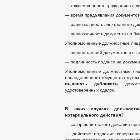
— тождественность гражданина с л
ПРОЕКТЫ К ОБСУЖДЕНИЮ
ПР
ПР
— время предъявления документов
ПРОЕКТЫ АДМИНИСТРАТИВНЫХ РЕГ
— равнозначность электронного до
ПЕРЕЧЕНЬ НПА, СОДЕРЖАЩИХ ОБЯ
— равнозначность документа на бу
РАСПОРЯЖЕНИЯ МЭРИИ
РЕШ
Уполномоченные должностные лиц
ФЕДЕРАЛЬНЫЕ ЗАКОНЫ
БЮДЖЕТ ПО ГОДАМ
— верность копий документов и вып
БЮДЖЕТ
ОТЧЕТ ОБ ИСПОЛНЕНИИ 
— подлинность подписи на докумен
ПРЕДОСТАВЛ
Уполномоченные должностные ли
МУНИЦИПАЛЬНЫЕ УСЛУГИ
СТАНДАРТЫ 
наследственного имущества путем
ПЕРЕЧЕНЬ НПА, СОДЕРЖАЩИХ ОБЯ
выдавать дубликаты
докумен
КОНТРОЛЮ
удостоверенных сделок.
ОБРАЩЕНИЕ К ГЛАВ
ПРИЕМ ГРАЖДАН
ОБЗОРЫ ОБРАЩЕНИ
РЕГЛАМЕНТ РАССМ
В каких случаях должност
нотариального действия?
— совершение такого действия про
— действие подлежит совершени