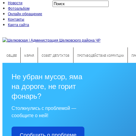
Новости
Фотоальбом
Онлайн обращение
Контакты
Карта сайта
ОБЩЕЕ
МЭРИЯ
СОВЕТ ДЕПУТАТОВ
ПРОТИВОДЕЙСТВИЕ КОРРУПЦИИ
ПР
Не убран мусор, яма
на дороге, не горит
фонарь?
Столкнулись с проблемой —
сообщите о ней!
Сообщить о проблеме