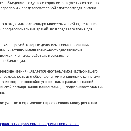
лет объединяет ведущих специалистов и ученых из разных
неврологии и представляет собой платформу для обмена
ного академика Александра Моисеевича Вейна, не только
и профессионализма врачей, но и создает условия для
ее 4500 врачей, которые делились своими новейшими
ми. Участники имели возможность участвовать в
искуссиях, а также работать в секциях по
 реабилитации.
йновские чтения», является неотъемлемой частью нашего
ая возможность для обмена опытом и знаниями с коллегами
 такие встречи способствуют не только развитию нашей
ицинской помощи нашим пациентам», — подчеркивает главный
ва.
ное участие и стремление к профессиональному развитию.
азработаны отраслевые программы повышения