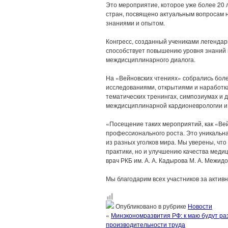
Это мероприятие, которое уже более 20 
стран, посвящено актуальным вопросам 
знаниями и опытом.
Конгресс, созданный учениками легендар
способствует повышению уровня знаний 
междисциплинарного диалога.
На «Вейновских чтениях» собрались бол
исследованиями, открытиями и наработка
тематических тренингах, симпозиумах и д
междисциплинарной кардионеврологии и
«Посещение таких мероприятий, как «Ве
профессионального роста. Это уникальн
из разных уголков мира. Мы уверены, что
практики, но и улучшению качества мед
врач РКБ им. А. А. Кадырова М. А. Межидо
Мы благодарим всех участников за актив
Опубликовано в рубрике
Новости
«
Минэкономразвития РФ: к маю будут р
производительности труда