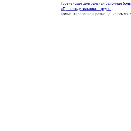
Грозненская центральная районная боль
«Производительность труда»
»
Комментирование и размещение ссылок 