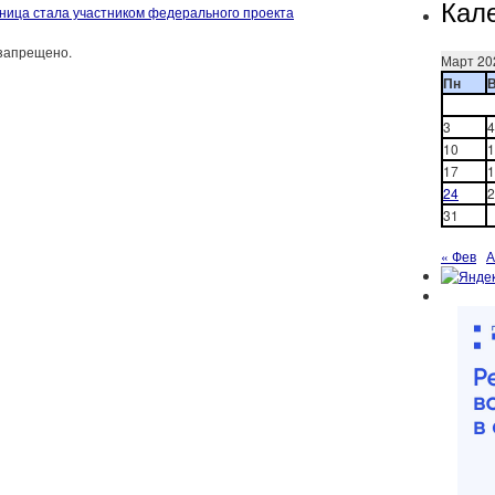
Кал
ница стала участником федерального проекта
запрещено.
Март 20
Пн
3
4
10
1
17
1
24
2
31
« Фев
А