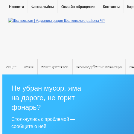
Новости
Фотоальбом
Онлайн обращение
Контакты
Кар
ОБЩЕЕ
МЭРИЯ
СОВЕТ ДЕПУТАТОВ
ПРОТИВОДЕЙСТВИЕ КОРРУПЦИИ
ПР
Не убран мусор, яма
на дороге, не горит
фонарь?
Столкнулись с проблемой —
сообщите о ней!