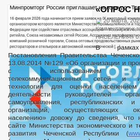
СОВЕТ ПО ПРЕДПРИНИМАТЕЛЬСТВУ
Минпромторг России приглашает на конкурс «То
«ОПРОС 
МЕСТНЫЕ НАЛОГИ
СТАТИСТИЧЕСКИЕ ДАННЫЕ
НОТ
КОМИССИИ
РАБОЧАЯ ГРУППА АНК
РАБОЧАЯ ГРУППА
16 февраля 2026 года начинается прием заявок на IX ежегодный конкур
20 марта, 202
организатором которого является Министерство промышленности и тор
РАБОЧАЯ ГРУППА ПО ПРОФИЛАКТИКЕ ПРАВОНАРУШЕНИЙ
Комментарии
к 
Федерации при содействии отраслевых ассоциаций — Российской Ассо
КОМИССИЯ ПО СПИСАНИЮ ЗАДОЛЖЕННОСТИ ПО ПЛАТЕЖАМ В БЮ
ритейла, Союза независимых сетей России, Ассоциации малоформатно
НАСЕЛЕНИЯ»
о
ОБЩЕСТВЕННЫЙ СОВЕТ ПО РАССМОТРЕНИЮ ВОПРОСОВ НОРМИРО
компаний розничной торговли, Союза оптовых продовольственных рынк
ИНФОРМАЦИЯ О ЛИЦАХ, ПРОПАВШИХ БЕЗ ВЕСТИ
ТЕКСТЫ
рестораторов и отельеров и автономной некоммерческой […]
В рамках
ЦЕЛЕВЫЕ ПРОГРАММЫ
ЗАКУПКА ТОВАРОВ, РАБОТ И УСЛУГ
Постановления Правительства Чеченско
РЕЕСТР МУНИЦИПАЛЬНОГО ИМУЩЕСТВА
ГО И ЧС
_
13.08.2014 №129 «Об организации и про
ДЕПУТАТЫ
СТРУКТУРА, ПОЛНОМОЧИЯ, З
с использованием инфор
СОВЕТ ДЕПУТАТОВ
ГРАФИК ПРИЁМА ГРАЖДАН
СВЕДЕНИЯ О
телекоммуникационных сетей и и
СОЦИАЛЬНЫЙ ПРОЕКТ — МУНИЦИПАЛЬНЫЙ ДЕ
технологий для оценки населением
НПА
ИНЫЕ АКТЫ В СФЕРЕ ПР
деятельности руководителей орг
ПРОТИВОДЕЙСТВИЕ КОРРУПЦИИ
МЕТОДИЧЕСКИЕ МАТЕРИАЛЫ
самоуправления, республиканских и
ФОРМЫ ДОКУМЕНТОВ, СВЯЗАННЫХ С
организаций, осуществляющих о
СВЕДЕНИЯ О ДОХОДАХ, РАСХОДАХ, ОБ ИМУЩЕСТВЕ И ОБЯЗАТЕЛ
населению» довожу до сведения, что
КОМИССИЯ ПО СОБЛЮДЕНИЮ ТРЕБОВАНИЙ К СЛУЖЕБНОМУ ПОВЕ
сайте Министерства экономического и т
ОБРАТНАЯ СВЯЗЬ ДЛЯ СООБЩЕНИЙ О ФАКТАХ КОРРУПЦИИ
УСТАВ
РЕЕСТР НПА
ПЕРЕЧНИ ПОР
развития Чеченской Республики (
www
ПРАВОВЫЕ АКТЫ
2020
2