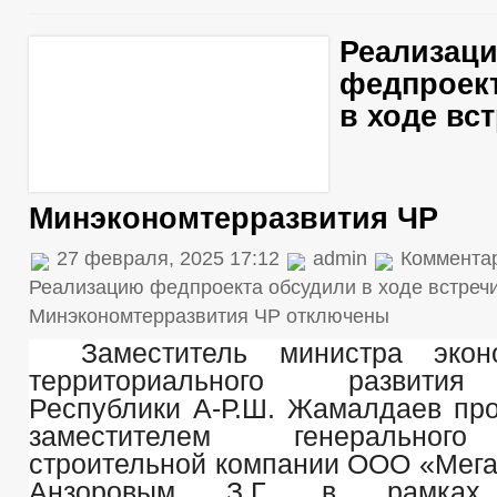
Реализац
федпроек
в ходе вс
Минэкономтерразвития ЧР
27 февраля, 2025 17:12
admin
Коммента
Реализацию федпроекта обсудили в ходе встречи
Минэкономтерразвития ЧР
отключены
Заместитель министра экон
территориального развити
Республики А-Р.Ш. Жамалдаев про
заместителем генеральног
строительной компании ООО «Мег
Анзоровым З.Г. в рамках 