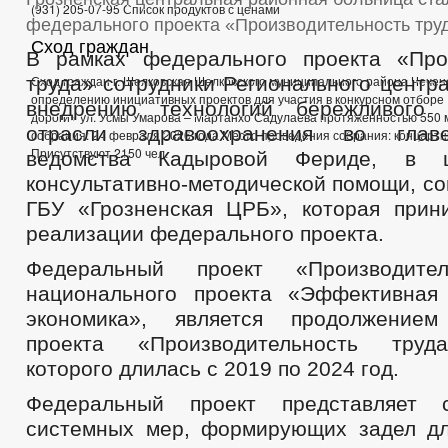
(931) 205-07-95 Список продуктов с ценами
федерального проекта «Производительность тру
Сход граждан
В рамках федерального проекта «Про
труда» сотрудники Регионального центр
Сход граждан г. Шелковская Шелковского муниципального района Чечен
определению инициативных проектов для участия в конкурсном отборе
внедрению технологий бережливого 
дороги» ул. Усмы Умарова – Мартанхо Садулаева протяженностью 550 
отрасли здравоохранения во главе
собрания: 24 февраля 2026 года Место проведения собрания: концертн
Присутствуют 2150 чел.
ведомства Кадыровой Фериде, в ц
консультативно-методической помощи, с
ГБУ «Грозненская ЦРБ», которая прин
реализации федерального проекта.
Федеральный проект «Производител
национального проекта «Эффективная
экономика», является продолжением
проекта «Производительность труд
которого длилась с 2019 по 2024 год.
Федеральный проект представляет 
системных мер, формирующих задел д