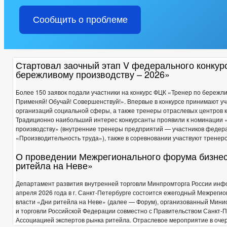
МЭРИЯ
Сообщить о проблеме
ИНФОРМАЦИЯ О ДЕЯТЕЛЬНОСТИ
ПЛАНЫ И ОТЧЕТЫ РАБО
ПЕРЕЧЕНЬ ИНФОРМАЦИИ О ДЕЯТЕЛЬНОСТИ ОМСУ, РАЗМЕЩАЕМОЙ
ИНФОРМАЦИЯ ОБ ИСПОЛНЕНИИ ПП ГЛАВЫ ЧР ПОСТОЯННОГО ХА
ГРАДОСТРОИТЕЛЬНОЕ ЗОНИРОВАНИЕ
БЛАГОУСТРОЙСТВО
Стартовал заочный этап V федерального конкур
СХЕМЫ РАЗМЕЩЕНИЯ РЕКЛАМНЫХ КОНСТРУКЦИЙ
ПРАВИЛ
бережливому производству – 2026»
МЕСТНЫЕ НОРМАТИВЫ ГРАДОСТРОИТЕЛЬНОГО ПРОЕКТИРОВАНИ
СТРУКТУРА, ПОЛНОМОЧИЯ, ЗАДАЧИ И ФУНКЦИИ
СВЕДЕНИЯ
Более 150 заявок подали участники на конкурс ФЦК «Тренер по бережл
Применяй! Обучай! Совершенствуй!». Впервые в конкурсе принимают у
ИНФОРМАЦИЯ О КАДРОВОМ ОБЕСПЕЧЕНИИ
ПОРЯДОК ПОС
организаций социальной сферы, а также тренеры отраслевых центров 
КАДРОВЫЙ РЕЗЕРВ
КОНТАКТНАЯ ИНФОРМАЦИЯ
Традиционно наибольший интерес конкурсанты проявили к номинации 
ИНФОРМАЦИЯ О КОНКУРСАХ НА ЗАМЕЩЕНИЕ ВАКАНТНЫХ ДОЛЖ
производству» (внутренние тренеры предприятий — участников федер
«Производительность труда»), также в соревновании участвуют тренерс
КВАЛИФИКАЦИОННЫЕ ТРЕБОВАНИЯ
НОРМАТИВНО-ПРАВО
СПЕЦИАЛЬНАЯ ОЦЕНКА УСЛОВИЙ ТРУДА
СОСТАВ ПОСЕЛЕ
О проведении Межрегионального форума бизнес
ПОДВЕДОМСТВЕННЫЕ ОРГАНИЗАЦИИ
ритейла на Неве»
ПРЕДПРИНИМАТЕЛЬСТВО
КОЛИЧЕСТВО СУБЪЕКТОВ МАЛО
Департамент развития внутренней торговли Минпромторга России инфор
ОБЪЕКТЫ ДЛЯ МАЛОГО И СРЕДНЕГО БИЗНЕСА
СВЕДЕНИЯ 
апреля 2026 года в г. Санкт-Петербурге состоится ежегодный Межреги
ОБЪЕКТЫ, ПРЕДЛАГАЕМЫЕ ДЛЯ СДАЧИ В АРЕНДУ
ИНФОРМ
власти «Дни ритейла на Неве» (далее — Форум), организованный Мин
ЧИСЛО ЗАМЕЩЕННЫХ РАБОЧИХ МЕСТ
ОБОРОТ ТОВАРОВ, Р
и торговли Российской Федерации совместно с Правительством Санкт-П
ФИНАНСОВО-ЭКОНОМИЧЕСКОЕ СОСТОЯНИЕ СУБЪЕКТОВ
З
Ассоциацией экспертов рынка ритейла. Отраслевое мероприятие в очер