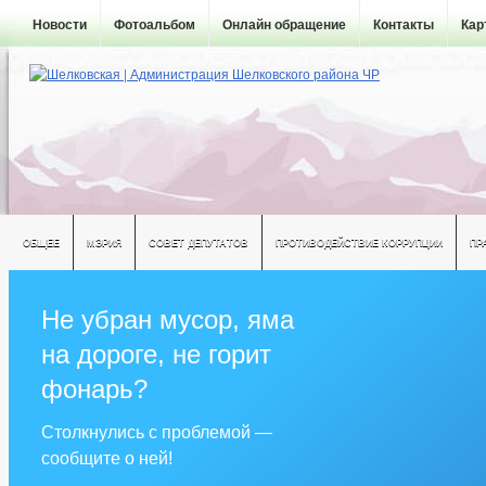
Новости
Фотоальбом
Онлайн обращение
Контакты
Кар
ОБЩЕЕ
МЭРИЯ
СОВЕТ ДЕПУТАТОВ
ПРОТИВОДЕЙСТВИЕ КОРРУПЦИИ
ПР
Не убран мусор, яма
на дороге, не горит
фонарь?
Столкнулись с проблемой —
сообщите о ней!