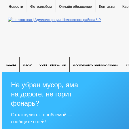
Новости
Фотоальбом
Онлайн обращение
Контакты
Кар
ОБЩЕЕ
МЭРИЯ
СОВЕТ ДЕПУТАТОВ
ПРОТИВОДЕЙСТВИЕ КОРРУПЦИИ
ПР
Не убран мусор, яма
на дороге, не горит
фонарь?
Столкнулись с проблемой —
сообщите о ней!