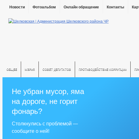
Новости
Фотоальбом
Онлайн обращение
Контакты
Кар
ОБЩЕЕ
МЭРИЯ
СОВЕТ ДЕПУТАТОВ
ПРОТИВОДЕЙСТВИЕ КОРРУПЦИИ
ПР
Не убран мусор, яма
на дороге, не горит
фонарь?
Столкнулись с проблемой —
сообщите о ней!