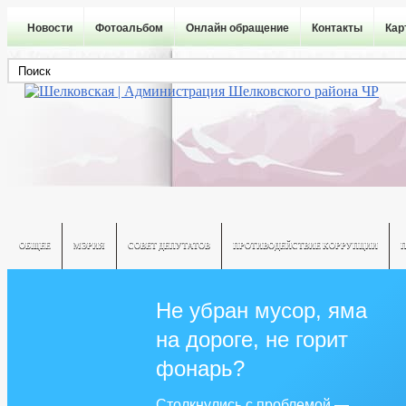
Новости
Фотоальбом
Онлайн обращение
Контакты
Кар
ОБЩЕЕ
МЭРИЯ
СОВЕТ ДЕПУТАТОВ
ПРОТИВОДЕЙСТВИЕ КОРРУПЦИИ
Не убран мусор, яма
на дороге, не горит
фонарь?
Столкнулись с проблемой —