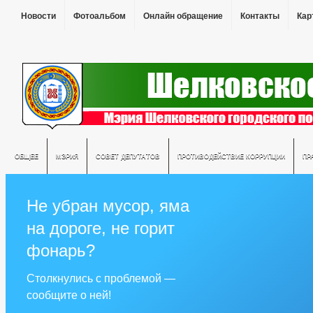
Новости
Фотоальбом
Онлайн обращение
Контакты
Кар
ОБЩЕЕ
МЭРИЯ
СОВЕТ ДЕПУТАТОВ
ПРОТИВОДЕЙСТВИЕ КОРРУПЦИИ
ПР
Не убран мусор, яма
на дороге, не горит
фонарь?
Столкнулись с проблемой —
сообщите о ней!