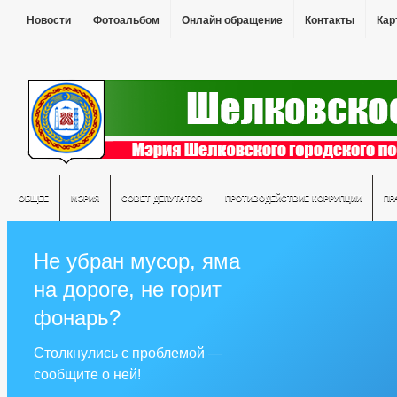
Новости
Фотоальбом
Онлайн обращение
Контакты
Кар
ОБЩЕЕ
МЭРИЯ
СОВЕТ ДЕПУТАТОВ
ПРОТИВОДЕЙСТВИЕ КОРРУПЦИИ
ПР
Не убран мусор, яма
на дороге, не горит
фонарь?
Столкнулись с проблемой —
сообщите о ней!