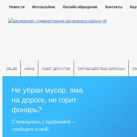
Новости
Фотоальбом
Онлайн обращение
Контакты
Кар
ОБЩЕЕ
МЭРИЯ
СОВЕТ ДЕПУТАТОВ
ПРОТИВОДЕЙСТВИЕ КОРРУПЦИИ
ПР
Не убран мусор, яма
на дороге, не горит
фонарь?
Столкнулись с проблемой —
сообщите о ней!