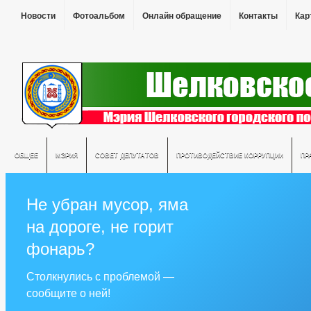
Новости
Фотоальбом
Онлайн обращение
Контакты
Кар
ОБЩЕЕ
МЭРИЯ
СОВЕТ ДЕПУТАТОВ
ПРОТИВОДЕЙСТВИЕ КОРРУПЦИИ
ПР
Не убран мусор, яма
на дороге, не горит
фонарь?
Столкнулись с проблемой —
сообщите о ней!