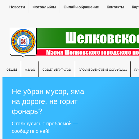
Новости
Фотоальбом
Онлайн обращение
Контакты
Кар
ОБЩЕЕ
МЭРИЯ
СОВЕТ ДЕПУТАТОВ
ПРОТИВОДЕЙСТВИЕ КОРРУПЦИИ
ПР
Не убран мусор, яма
на дороге, не горит
фонарь?
Столкнулись с проблемой —
сообщите о ней!