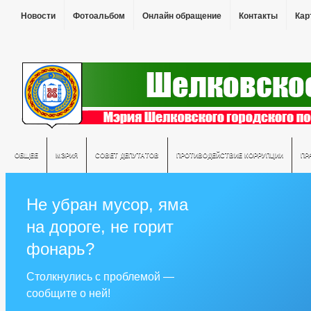
Новости
Фотоальбом
Онлайн обращение
Контакты
Кар
ОБЩЕЕ
МЭРИЯ
СОВЕТ ДЕПУТАТОВ
ПРОТИВОДЕЙСТВИЕ КОРРУПЦИИ
ПР
Не убран мусор, яма
на дороге, не горит
фонарь?
Столкнулись с проблемой —
сообщите о ней!