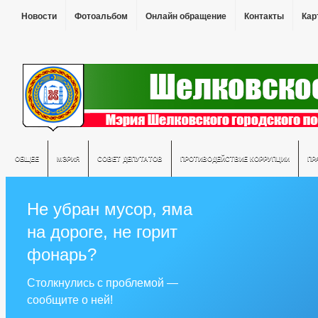
Новости
Фотоальбом
Онлайн обращение
Контакты
Кар
ОБЩЕЕ
МЭРИЯ
СОВЕТ ДЕПУТАТОВ
ПРОТИВОДЕЙСТВИЕ КОРРУПЦИИ
ПР
Не убран мусор, яма
на дороге, не горит
фонарь?
Столкнулись с проблемой —
сообщите о ней!