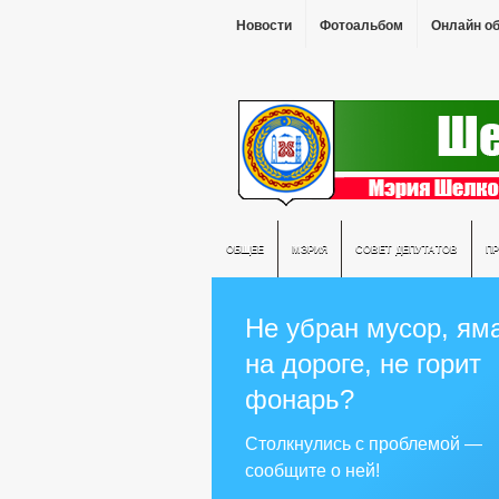
Новости
Фотоальбом
Онлайн о
ОБЩЕЕ
МЭРИЯ
СОВЕТ ДЕПУТАТОВ
П
Не убран мусор, ям
на дороге, не горит
фонарь?
Столкнулись с проблемой —
сообщите о ней!