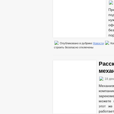
Пр
по
ну
оф
бе
по
Опубликовано в рубрике
Новости
Ко
строить безопасно
отключены
Расс
меха
18 дек
Механи
компа
зарекоме
можете 
этот же
работает