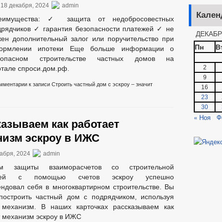
18 декабря, 2024
admin
Кален
еимущества: ✓ защита от недобросовестных
дрядчиков ✓ гарантия безопасности платежей ✓ не
ДЕКАБР
жен дополнительный залог или поручительство при
Пн
В
ормлении ипотеки Еще больше информации о
зопасном строительстве частных домов на
2
ртале спроси.дом.рф.
9
мментарии
к записи Строить частный дом с эскроу – значит
16
23
30
« Ноя
Ф
казываем как работает
низм эскроу в ИЖС
абря, 2024
admin
зм защиты взаиморасчетов со строительной
нией с помощью счетов эскроу успешно
ндовал себя в многоквартирном строительстве. Вы
построить частный дом с подрядчиком, используя
 механизм. В наших карточках рассказываем как
 механизм эскроу в ИЖС