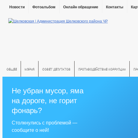
Новости
Фотоальбом
Онлайн обращение
Контакты
Кар
ОБЩЕЕ
МЭРИЯ
СОВЕТ ДЕПУТАТОВ
ПРОТИВОДЕЙСТВИЕ КОРРУПЦИИ
ПР
Не убран мусор, яма
на дороге, не горит
фонарь?
Столкнулись с проблемой —
сообщите о ней!