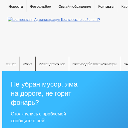
Новости
Фотоальбом
Онлайн обращение
Контакты
Кар
ОБЩЕЕ
МЭРИЯ
СОВЕТ ДЕПУТАТОВ
ПРОТИВОДЕЙСТВИЕ КОРРУПЦИИ
ПР
Не убран мусор, яма
на дороге, не горит
фонарь?
Столкнулись с проблемой —
сообщите о ней!