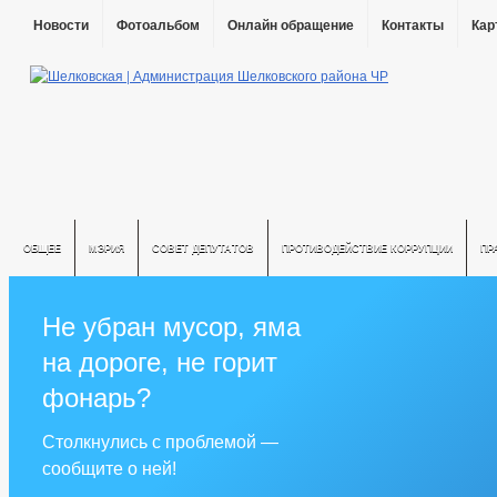
Новости
Фотоальбом
Онлайн обращение
Контакты
Кар
ОБЩЕЕ
МЭРИЯ
СОВЕТ ДЕПУТАТОВ
ПРОТИВОДЕЙСТВИЕ КОРРУПЦИИ
ПР
Не убран мусор, яма
на дороге, не горит
фонарь?
Столкнулись с проблемой —
сообщите о ней!