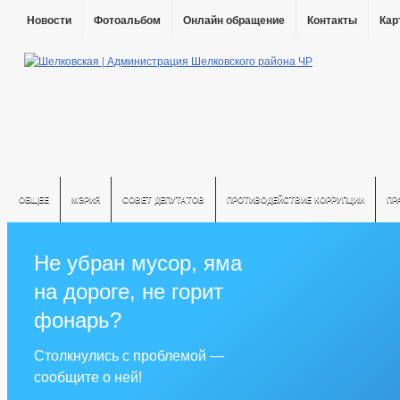
Новости
Фотоальбом
Онлайн обращение
Контакты
Кар
ОБЩЕЕ
МЭРИЯ
СОВЕТ ДЕПУТАТОВ
ПРОТИВОДЕЙСТВИЕ КОРРУПЦИИ
ПР
Не убран мусор, яма
на дороге, не горит
фонарь?
Столкнулись с проблемой —
сообщите о ней!