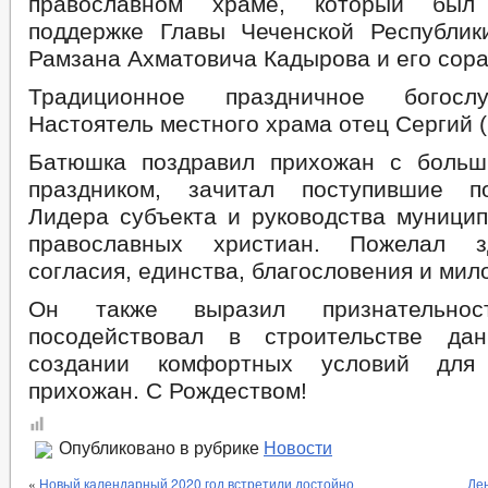
православном храме, который был
поддержке Главы Чеченской Республик
Рамзана Ахматовича Кадырова и его сора
Традиционное праздничное богосл
Настоятель местного храма отец Сергий (
Батюшка поздравил прихожан с больш
праздником, зачитал поступившие п
Лидера субъекта и руководства муницип
православных христиан. Пожелал з
согласия, единства, благословения и мил
Он также выразил признательно
посодействовал в строительстве да
создании комфортных условий для
прихожан. С Рождеством!
Опубликовано в рубрике
Новости
«
Новый календарный 2020 год встретили достойно
Де