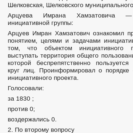
Шелковская, Шелковского муниципальног
ПРОЕКТЫ К ОБСУЖДЕНИЮ
ПРОЕКТЫ РЕШЕНИЙ
ПРОЕКТЫ РЕШЕНИЙ О ВНЕСЕНИ
Арцуева Имрана Хамзатовича — 
ПРОЕКТЫ АДМИНИСТРАТИВНЫХ РЕГЛАМЕНТОВ
_
инициативной группы:
ПЕРЕЧЕНЬ НПА, СОДЕРЖАЩИХ ОБЯЗАТЕЛЬНЫЕ ТРЕБОВАНИЯ
Арцуев Имран Хамзатович ознакомил п
РАСПОРЯЖЕНИЯ МЭРИИ
РЕШЕНИЯ
ПРОТЕСТЫ
понятием, целями и задачами инициатив
ФЕДЕРАЛЬНЫЕ ЗАКОНЫ
том, что объектом инициативного 
БЮДЖЕТ ПО ГОДАМ
БЮДЖЕТ
выступать территория общего пользовани
ОТЧЕТ ОБ ИСПОЛНЕНИИ БЮДЖЕТА
_
которой беспрепятственно пользуется
ПРЕДОСТАВЛЕНИЕ УСЛУГ ИНВАЛИДАМ
МУНИЦИПАЛЬНЫЕ УСЛУГИ
круг лиц. Проинформировал о порядке
СТАНДАРТЫ МУНИЦИПАЛЬНЫХ УСЛУГ
инициативного проекта.
ПЕРЕЧЕНЬ НПА, СОДЕРЖАЩИХ ОБЯЗАТЕЛЬНЫЕ ТРЕБОВАНИЯ, С
КОНТРОЛЮ
Голосовали:
ОБРАЩЕНИЕ К ГЛАВЕ
ИНТЕРНЕТ ПРИЕМН
ПРИЕМ ГРАЖДАН
ОБЗОРЫ ОБРАЩЕНИЙ ГРАЖДАН
ФОРМА О
за 1830 ;
РЕГЛАМЕНТ РАССМОТРЕНИЯ ОБРАЩЕНИЙ
против 0;
воздержались 0.
2. По второму вопросу