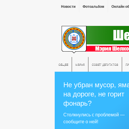
Новости
Фотоальбом
Онлайн о
ОБЩЕЕ
МЭРИЯ
СОВЕТ ДЕПУТАТОВ
П
Не убран мусор, ям
на дороге, не горит
фонарь?
Столкнулись с проблемой —
сообщите о ней!