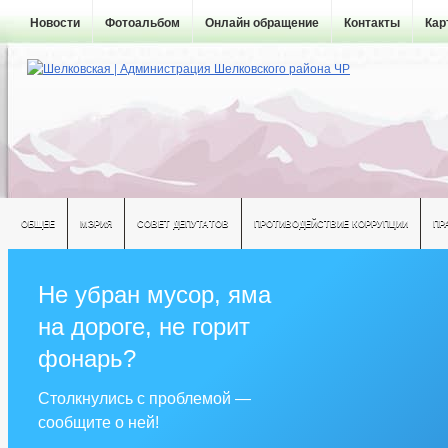
Новости
Фотоальбом
Онлайн обращение
Контакты
Кар
ОБЩЕЕ
МЭРИЯ
СОВЕТ ДЕПУТАТОВ
ПРОТИВОДЕЙСТВИЕ КОРРУПЦИИ
ПР
Не убран мусор, яма
на дороге, не горит
фонарь?
Столкнулись с проблемой —
сообщите о ней!